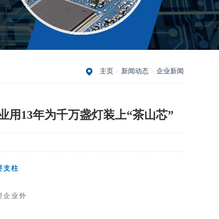
主页
>
新闻动态
>
企业新闻
业用13年为千万盏灯装上“茶山芯”
要支柱
型企业外