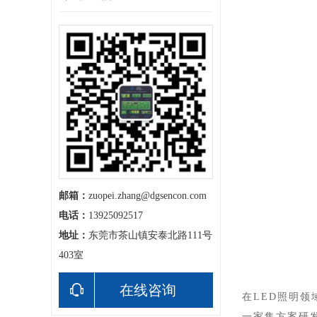
邮箱：
zuopei.zhang@dgsencon.com
电话：
13925092517
地址：
东莞市茶山镇安泰北路111号
403室
在线咨询
在LED照明
一家集方案研