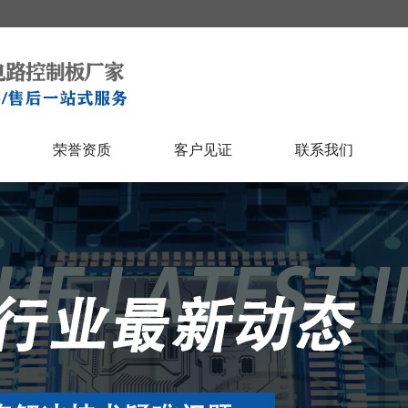
荣誉资质
客户见证
联系我们