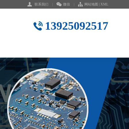
联系我们
|
微信
|
网站地图
|
XML
13925092517