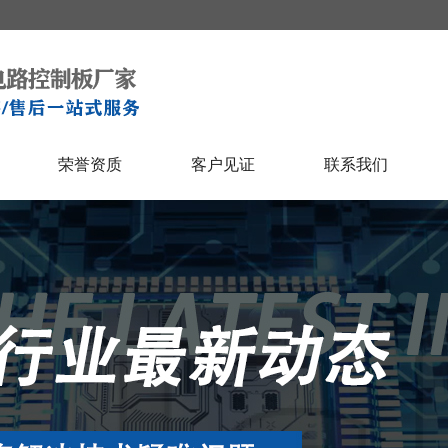
荣誉资质
客户见证
联系我们