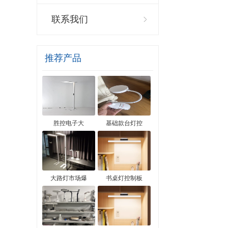
联系我们
推荐产品
​胜控电子大
基础款台灯控
大路灯市场爆
书桌灯控制板