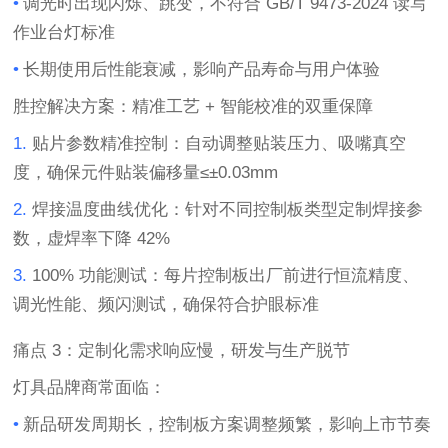
•
调光时出现闪烁、跳变，不符合
GB/T 9473-2024
读写
作业台灯标准
•
长期使用后性能衰减，影响产品寿命与用户体验
胜控解决方案
：精准工艺
+
智能校准的双重保障
1.
贴片参数精准控制
：自动调整贴装压力、吸嘴真空
度，确保元件贴装偏移量
≤±0.03mm
2.
焊接温度曲线优化
：针对不同控制板类型定制焊接参
数，虚焊率下降
42%
3.
100%
功能测试
：每片控制板出厂前进行恒流精度、
调光性能、频闪测试，确保符合护眼标准
痛点
3
：定制化需求响应慢，研发与生产脱节
灯具品牌商常面临：
•
新品研发周期长，控制板方案调整频繁，影响上市节奏