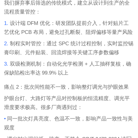
我们摒弃事后筛选的传统模式，建立从设计到生产的全
流程质量管控：
1.
设计端
DFM
优化
：研发团队提前介入，针对贴片工
艺优化
PCB
布局，避免过孔断裂、阻焊偏移等量产风险
2.
制程实时管控
：通过
SPC
统计过程控制，实时监控锡
膏印刷、元件贴装、回流焊接等关键工序参数偏移
3.
双级检测机制
：自动化光学检测
+
人工抽样复核，确
保缺陷检出率达
99.9%
以上
痛点
2
：批次间性能不一致，影响整灯调光与护眼效果
护眼台灯、大路灯等产品对控制板的恒流精度、调光平
滑度要求极高。很多厂商遇到过：
•
同一批次灯具亮度、色温不一致，影响产品一致性与美
观度