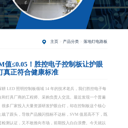
主页
>
产品分类
>
落地灯电路板
VM值≤0.05！胜控电子控制板让护眼
灯真正符合健康标准
耕 LED 照明控制板领域 14 年的技术老兵，我们胜控电子每
在和灯具厂商的工程师、采购负责人交流。最近发现一个普遍
：很多厂家投入大量资源研发护眼台灯，却在控制板这个核心
上栽了跟头，导致产品频闪指标不达标，SVM 值居高不下，既
过检测认证，又不敢推向市场，前期投入白白浪费。今天就以