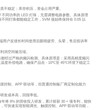
品质不稳定；库存积压，资金占用严重。
W
LED
不同功率的
灯珠，无需调整电路参数。具体原理
SVM
0.05
保不同灯珠都能稳定工作，
值始终保持在
以
端用户反馈长时间使用后眼睛疲劳、头晕，售后投诉率
，利润空间被压缩。
板都经过严格的频闪检测。具体原理是：采用高精度频闪
- 10℃
45℃
入温度补偿电路，确保产品在
至
环境下稳定工
APP
触摸控制、
联动等，但普通控制板厂商定制化能力
；研发成本高，回报率低。
8%
30 +
每年将
的营收投入研发，累计斩获
项专利，能快
APP
合，可快速实现智能调光、触摸控制、
联动等功能，