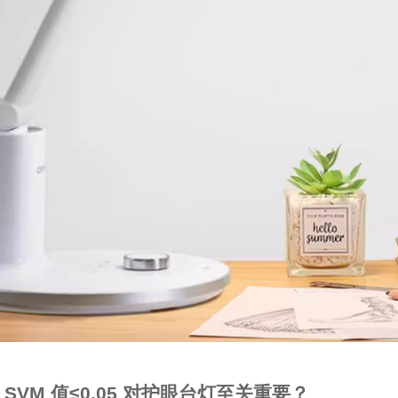
SVM
值
≤0.05
对护眼台灯至关重要？