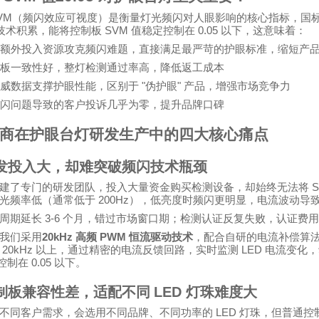
VM
（频闪效应可视度）是衡量灯光频闪对人眼影响的核心指标，国
SVM
0.05
技术积累，能将控制板
值稳定控制在
以下，这意味着：
额外投入资源攻克频闪难题，直接满足最严苛的护眼标准，缩短产
板一致性好，整灯检测通过率高，降低返工成本
"
"
威数据支撑护眼性能，区别于
伪护眼
产品，增强市场竞争力
闪问题导致的客户投诉几乎为零，提升品牌口碑
商在护眼台灯研发生产中的四大核心痛点
发投入大，却难突破频闪技术瓶颈
S
建了专门的研发团队，投入大量资金购买检测设备，却始终无法将
200Hz
光频率低（通常低于
），低亮度时频闪更明显，电流波动导
3-6
周期延长
个月，错过市场窗口期；检测认证反复失败，认证费
20kHz
PWM
我们采用
高频
恒流驱动技术
，配合自研的电流补偿算
20kHz
LED
以上，通过精密的电流反馈回路，实时监测
电流变化，
0.05
控制在
以下。
制板兼容性差，适配不同
LED
灯珠难度大
LED
不同客户需求，会选用不同品牌、不同功率的
灯珠，但普通控