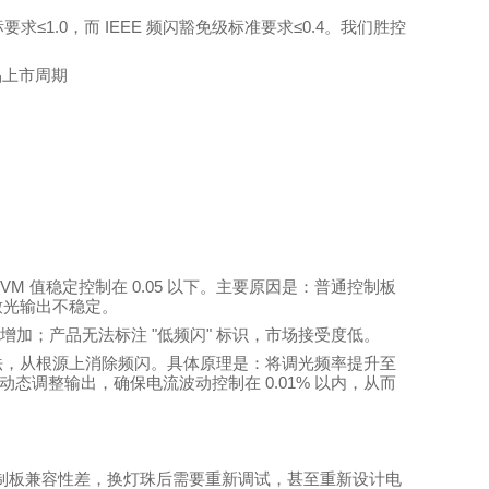
≤1.0
IEEE
≤0.4
标要求
，而
频闪豁免级标准要求
。我们胜控
品上市周期
VM
0.
0
5
值稳定控制在
以下。主要原因是：普通控制板
致光输出不稳定。
"
"
用增加；产品无法标注
低频闪
标识，市场接受度低。
法，从根源上消除频闪。具体原理是：将调光频率提升至
0.01%
动态调整输出，确保电流波动控制在
以内，从而
制板兼容性差，换灯珠后需要重新调试，甚至重新设计电