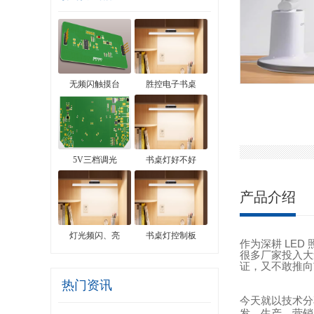
无频闪触摸台
胜控电子书桌
5V三档调光
书桌灯好不好
产品介绍
灯光频闪、亮
书桌灯控制板
LED
作为深耕
很多厂家投入大
证，又不敢推向
热门资讯
今天就以技术分
发、生产、营销