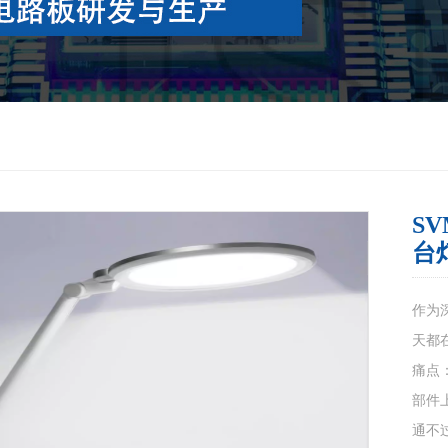
S
台
作为深
天都
痛点
部件
通不