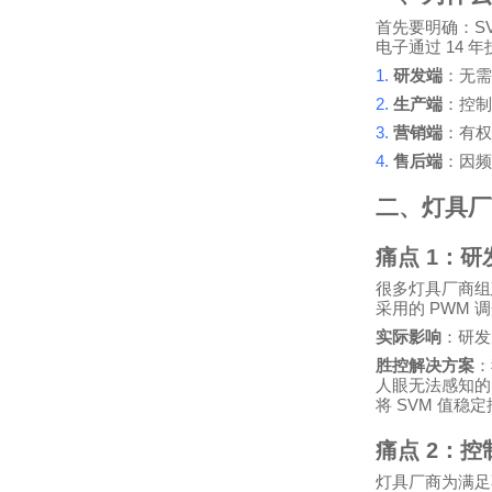
S
首先要明确：
14
电子通过
年
1.
研发端
：无需
2.
生产端
：控制
3.
营销端
：有权
4.
售后端
：因频
二、灯具厂
痛点
1
：研
很多灯具厂商组
PWM
采用的
调
实际影响
：研发
胜控解决方案
：
人眼无法感知的
SVM
将
值稳定
痛点
2
：控
灯具厂商为满足