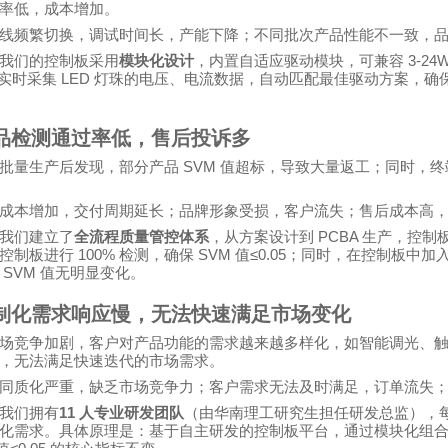
率低，成本增加。
线频繁切换，调试时间长，产能下降；不同批次产品性能不一致，
3-24
我们的控制板采用
模块化设计
，内置自适应驱动模块，可兼容
LED
实时采集
灯珠的电压、电流数据，自动匹配最佳驱动方案，确
品检测通过率低，售后投诉多
SVM
批量生产后发现，部分产品
值超标，导致大量返工；同时，终
成本增加，交付周期延长；品牌形象受损，客户流失；售后成本高
PCBA
我们建立了
全流程质量管控体系
，从方案设计到
生产，控制
100%
SVM
≤0.05
块控制板进行
检测，确保
值
；同时，在控制板中加
SVM
后
值无明显变化。
制化需求响应慢，无法快速满足市场变化
场竞争加剧，客户对产品功能的需求越来越多样化，如智能调光、
，无法满足快速迭代的市场需求。
同质化严重，缺乏市场竞争力；客户需求无法及时满足，订单流失
11
我们拥有
人专业研发团队
（由华南理工研究生担任研发总监），
化需求。具体原理是：基于自主研发的控制板平台，通过模块化组